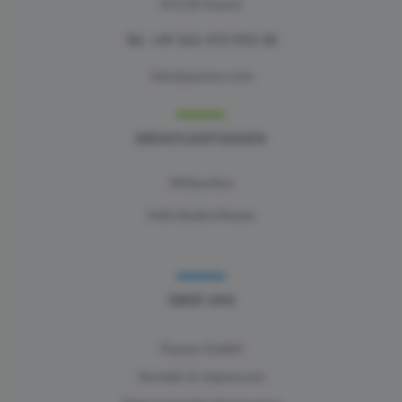
34128 Kassel
Tel.
+49 561 473 953 30
info@pumox.com
DIENSTLEISTUNGEN
Webseiten
Individualsoftware
ÜBER UNS
Pumox GmbH
Kontakt & Impressum