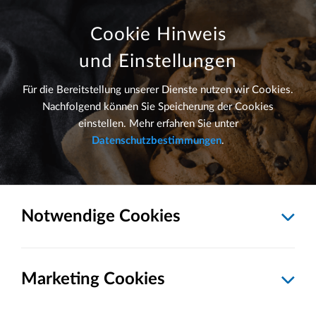
Toggle
Cookie Hinweis
navigation
und Einstellungen
Hier erfahren Sie alles Wissenswerte über
Für die Bereitstellung unserer Dienste nutzen wir Cookies.
Suchmaschinenoptimierung
von Pumox
Nachfolgend können Sie Speicherung der Cookies
einstellen. Mehr erfahren Sie unter
Datenschutzbestimmungen
.
Was versteht man unter Suchmaschinenoptimierung?
Die Vorteile professioneller Suchmaschinenoptimierung
von Pumox
Notwendige Cookies
Wir erstellen Ihre ganz persönliche SEO-Strategie
Konkrete SEO-Maßnahmen machen Ihre Internetseite
Marketing Cookies
erfolgreich