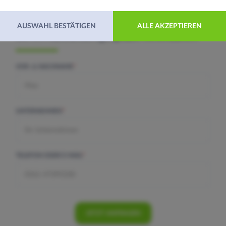
Benötigen Sie ein
Angebot
oder möchten
AUSWAHL BESTÄTIGEN
ALLE AKZEPTIEREN
Sie ein
Kennenlerngespräch
vereinbaren?
VOR- & NACHNAME
*
UNTERNEHMEN
*
TELEFON ODER E-MAIL
*
JETZT ANFRAGEN