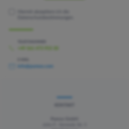
Hiermit akzeptiere ich die
Datenschutzbestimmungen.
TELEFONUMMER
+49 561 473 953 30
E-MAIL
info@pumox.com
KONTAKT
Pumox GmbH
John-F.- Kennedy Str. 5