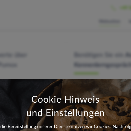
+49 
Webseiten
werte über
Benötigen Sie ein
A
Pumox
Kennenlerngespräc
VOR- & NACHNAME
*
Cookie Hinweis
TELEFON ODER E-MAIL
*
und Einstellungen
 die Bereitstellung unserer Dienste nutzen wir Cookies. Nachfol
m Erfolg