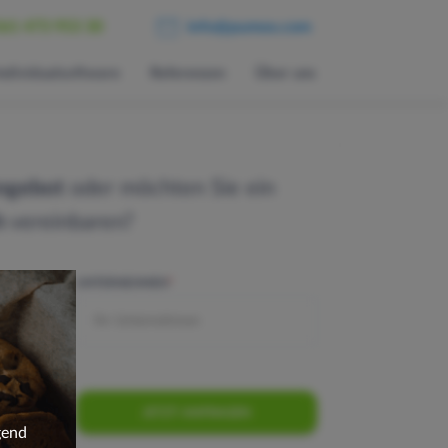
561 473 953 30
info@pumox.com
Individualsoftware
Referenzen
Über uns
ngebot
oder möchten Sie ein
h
vereinbaren?
UNTERNEHMEN
*
JETZT ANFRAGEN
gend