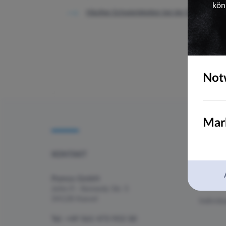
kön
Häufige Schwierigkeiten bei der Erstellung 
Not
Mar
KONTAKT
DIENS
Pumox GmbH
Websei
John-F.- Kennedy Str. 5
34128 Kassel
Individ
Tel.
+49 561 473 953 30